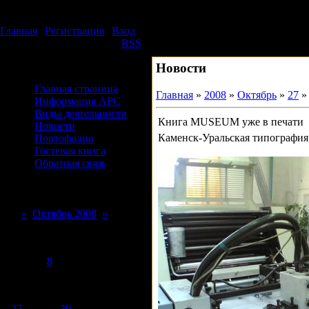
Суббота, 08.08.2026, 04:50
Издательский дом АРС
Главная
|
Регистрация
|
Вход
Приветствую Вас
Гость
|
RSS
Новости
Меню сайта
Главная страница
Главная
»
2008
»
Октябрь
»
27
»
Информация АРС
Виды деятельности
Книга MUSEUM уже в печати
Новости
Каменск-Уральская типографи
Портофолио
Гостевая книга
Обратная связь
Форма входа
Календарь
«
Октябрь 2008
»
Пн
Вт
Ср
Чт
Пт
Сб
Вс
1
2
3
4
5
6
7
8
9
10
11
12
13
14
15
16
17
18
19
20
21
22
23
24
25
26
27
28
29
30
31