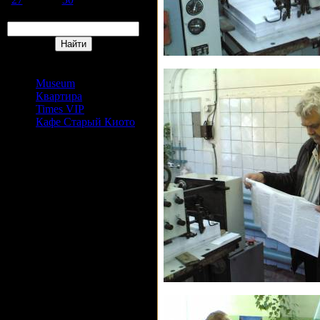
Поиск
Сайты Издательский дом
АРС
Museum
Квартира
Times VIP
Кафе Старый Киото