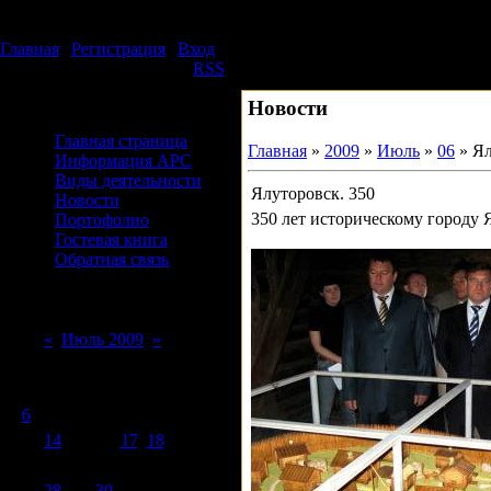
Воскресенье, 09.08.2026, 09:49
Издательский дом АРС
Главная
|
Регистрация
|
Вход
Приветствую Вас
Гость
|
RSS
Новости
Меню сайта
Главная страница
Главная
»
2009
»
Июль
»
06
» Ял
Информация АРС
Виды деятельности
Ялуторовск. 350
Новости
350 лет историческому городу 
Портофолио
Гостевая книга
Обратная связь
Форма входа
Календарь
«
Июль 2009
»
Пн
Вт
Ср
Чт
Пт
Сб
Вс
1
2
3
4
5
6
7
8
9
10
11
12
13
14
15
16
17
18
19
20
21
22
23
24
25
26
27
28
29
30
31