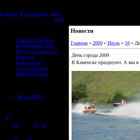
Понедельник, 10.08.2026, 06:32
Издательский дом АРС
Главная
|
Регистрация
|
Вход
Приветствую Вас
Гость
|
RSS
Новости
Меню сайта
Главная страница
Главная
»
2009
»
Июль
»
18
» Де
Информация АРС
Виды деятельности
День города 2009
Новости
В Каменске празднуют. А мы в р
Портофолио
Гостевая книга
Обратная связь
Форма входа
Календарь
«
Июль 2009
»
Пн
Вт
Ср
Чт
Пт
Сб
Вс
1
2
3
4
5
6
7
8
9
10
11
12
13
14
15
16
17
18
19
20
21
22
23
24
25
26
27
28
29
30
31