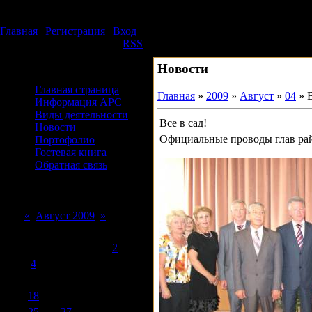
Четверг, 06.08.2026, 23:49
Издательский дом АРС
Главная
|
Регистрация
|
Вход
Приветствую Вас
Гость
|
RSS
Новости
Меню сайта
Главная страница
Главная
»
2009
»
Август
»
04
» В
Информация АРС
Виды деятельности
Все в сад!
Новости
Официальные проводы глав рай
Портофолио
Гостевая книга
Обратная связь
Форма входа
Календарь
«
Август 2009
»
Пн
Вт
Ср
Чт
Пт
Сб
Вс
1
2
3
4
5
6
7
8
9
10
11
12
13
14
15
16
17
18
19
20
21
22
23
24
25
26
27
28
29
30