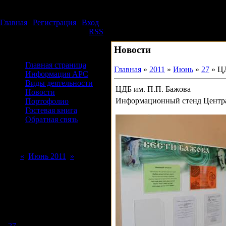
Воскресенье, 09.08.2026, 10:06
Издательский дом АРС
Главная
|
Регистрация
|
Вход
Приветствую Вас
Гость
|
RSS
Новости
Меню сайта
Главная страница
Главная
»
2011
»
Июнь
»
27
» ЦД
Информация АРС
Виды деятельности
ЦДБ им. П.П. Бажова
Новости
Информационный стенд Центра
Портофолио
Гостевая книга
Обратная связь
Форма входа
Календарь
«
Июнь 2011
»
Пн
Вт
Ср
Чт
Пт
Сб
Вс
1
2
3
4
5
6
7
8
9
10
11
12
13
14
15
16
17
18
19
20
21
22
23
24
25
26
27
28
29
30