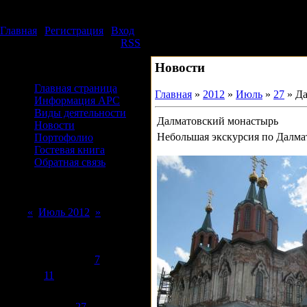
Суббота, 08.08.2026, 08:52
Издательский дом АРС
Главная
|
Регистрация
|
Вход
Приветствую Вас
Гость
|
RSS
Новости
Меню сайта
Главная страница
Главная
»
2012
»
Июль
»
27
» Да
Информация АРС
Виды деятельности
Далматовский монастырь
Новости
Небольшая экскурсия по Далм
Портофолио
Гостевая книга
Обратная связь
Форма входа
Календарь
«
Июль 2012
»
Пн
Вт
Ср
Чт
Пт
Сб
Вс
1
2
3
4
5
6
7
8
9
10
11
12
13
14
15
16
17
18
19
20
21
22
23
24
25
26
27
28
29