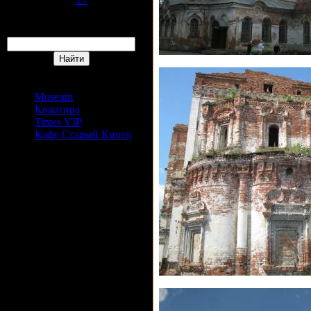
30
31
Поиск
Сайты Издательский дом
АРС
Museum
Квартира
Times VIP
Кафе Старый Киото