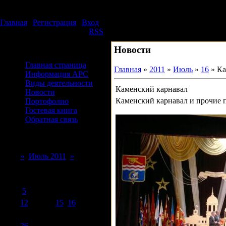
Четверг, 06.08.2026, 11:32
Издательский дом АРС
Главная
|
Регистрация
|
Вход
Приветствую Вас
Гость
|
RSS
Новости
Меню сайта
Главная страница
Главная
»
2011
»
Июль
»
16
» Ка
Информация АРС
Виды деятельности
Каменский карнавал
Новости
Каменский карнавал и прочие п
Портофолио
Гостевая книга
Обратная связь
Форма входа
Календарь
«
Июль 2011
»
Пн
Вт
Ср
Чт
Пт
Сб
Вс
1
2
3
4
5
6
7
8
9
10
11
12
13
14
15
16
17
18
19
20
21
22
23
24
25
26
27
28
29
30
31