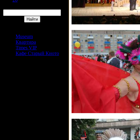
Поиск
Сайты Издательский дом
АРС
Museum
Квартира
Times VIP
Кафе Старый Киото