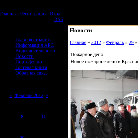
Воскресенье, 09.08.2026, 18:07
Издательский дом АРС
Главная
|
Регистрация
|
Вход
Приветствую Вас
Гость
|
RSS
Новости
Меню сайта
Главная страница
Главная
»
2012
»
Февраль
»
29
»
Информация АРС
Виды деятельности
Пожарное депо
Новости
Новое пожарное депо в Красно
Портофолио
Гостевая книга
Обратная связь
Форма входа
Календарь
«
Февраль 2012
»
Пн
Вт
Ср
Чт
Пт
Сб
Вс
1
2
3
4
5
6
7
8
9
10
11
12
13
14
15
16
17
18
19
20
21
22
23
24
25
26
27
28
29