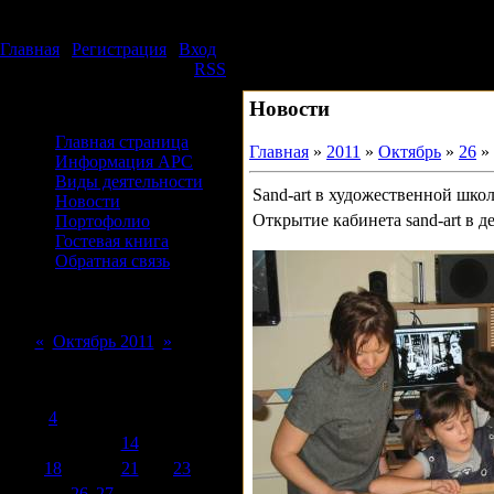
Воскресенье, 09.08.2026, 10:01
Издательский дом АРС
Главная
|
Регистрация
|
Вход
Приветствую Вас
Гость
|
RSS
Новости
Меню сайта
Главная страница
Главная
»
2011
»
Октябрь
»
26
» 
Информация АРС
Виды деятельности
Sand-art в художественной шко
Новости
Открытие кабинета sand-art в 
Портофолио
Гостевая книга
Обратная связь
Форма входа
Календарь
«
Октябрь 2011
»
Пн
Вт
Ср
Чт
Пт
Сб
Вс
1
2
3
4
5
6
7
8
9
10
11
12
13
14
15
16
17
18
19
20
21
22
23
24
25
26
27
28
29
30