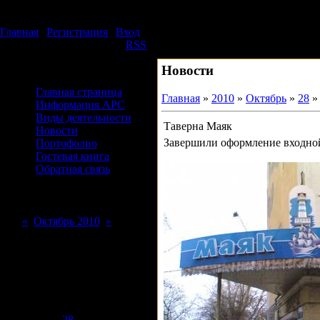
Четверг, 06.08.2026, 10:19
Издательский дом АРС
Главная
|
Регистрация
|
Вход
Приветствую Вас
Гость
|
RSS
Новости
Меню сайта
Главная страница
Главная
»
2010
»
Октябрь
»
28
»
Информация АРС
Виды деятельности
Таверна Маяк
Новости
Завершили оформление входно
Портофолио
Гостевая книга
Обратная связь
Форма входа
Календарь
«
Октябрь 2010
»
Пн
Вт
Ср
Чт
Пт
Сб
Вс
1
2
3
4
5
6
7
8
9
10
11
12
13
14
15
16
17
18
19
20
21
22
23
24
25
26
27
28
29
30
31