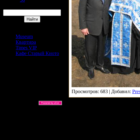
Поиск
Сайты Издательский дом
АРС
Museum
Квартира
Times VIP
Кафе Старый Киото
Просмотров: 683 | Добавил:
Pre
ARS Ltd © 2026 |