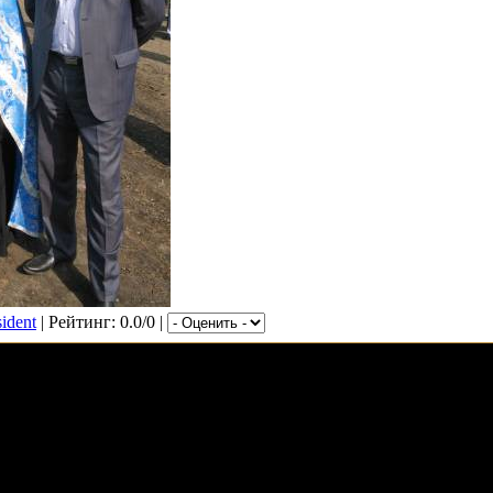
sident
| Рейтинг: 0.0/0 |