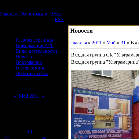
Понедельник, 10.08.2026, 06:47
Издательский дом АРС
Главная
|
Регистрация
|
Вход
Приветствую Вас
Гость
|
RSS
Новости
Меню сайта
Главная страница
Главная
»
2011
»
Май
»
31
» Вхо
Информация АРС
Виды деятельности
Входная группа СК "Ультрамар
Новости
Входная группа "Ультрамарина"
Портофолио
Гостевая книга
Обратная связь
Форма входа
Календарь
«
Май 2011
»
Пн
Вт
Ср
Чт
Пт
Сб
Вс
1
2
3
4
5
6
7
8
9
10
11
12
13
14
15
16
17
18
19
20
21
22
23
24
25
26
27
28
29