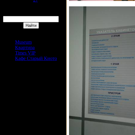
30
31
Поиск
Сайты Издательский дом
АРС
Museum
Квартира
Times VIP
Кафе Старый Киото