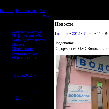
Суббота, 08.08.2026, 07:51
Издательский дом АРС
Главная
|
Регистрация
|
Вход
Приветствую Вас
Гость
|
RSS
Новости
Меню сайта
Главная страница
Главная
»
2012
»
Июль
»
11
» Во
Информация АРС
Виды деятельности
Водоканал
Новости
Оформление ОАО Водоканал от
Портофолио
Гостевая книга
Обратная связь
Форма входа
Календарь
«
Июль 2012
»
Пн
Вт
Ср
Чт
Пт
Сб
Вс
1
2
3
4
5
6
7
8
9
10
11
12
13
14
15
16
17
18
19
20
21
22
23
24
25
26
27
28
29