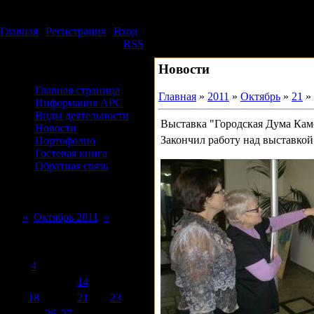
Воскресенье, 09.08.2026, 14:32
Издательский дом АРС
Главная
|
Регистрация
|
Вход
Приветствую Вас
Гость
|
RSS
Новости
Меню сайта
Главная страница
Главная
»
2011
»
Октябрь
»
21
» 
Информация АРС
Виды деятельности
Выставка "Городская Дума Кам
Новости
Закончил работу над выставко
Портофолио
Гостевая книга
Обратная связь
Форма входа
Календарь
«
Октябрь 2011
»
Пн
Вт
Ср
Чт
Пт
Сб
Вс
1
2
3
4
5
6
7
8
9
10
11
12
13
14
15
16
17
18
19
20
21
22
23
24
25
26
27
28
29
30