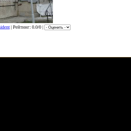
sident
| Рейтинг: 0.0/0 |