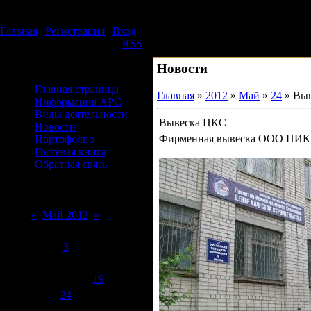
Пятница, 07.08.2026, 15:11
Издательский дом АРС
Главная
|
Регистрация
|
Вход
Приветствую Вас
Гость
|
RSS
Новости
Меню сайта
Главная страница
Главная
»
2012
»
Май
»
24
» Вы
Информация АРС
Виды деятельности
Вывеска ЦКС
Новости
Фирменная вывеска ООО ПИ
Портофолио
Гостевая книга
Обратная связь
Форма входа
Календарь
«
Май 2012
»
Пн
Вт
Ср
Чт
Пт
Сб
Вс
1
2
3
4
5
6
7
8
9
10
11
12
13
14
15
16
17
18
19
20
21
22
23
24
25
26
27
28
29
30
31