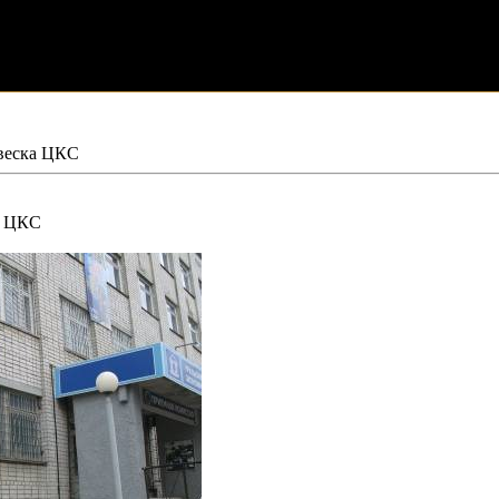
веска ЦКС
К ЦКС