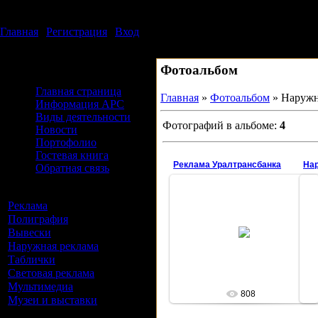
Пятница, 07.08.2026, 16:20
Издательский дом АРС
Главная
|
Регистрация
|
Вход
Приветствую Вас
Гость
Фотоальбом
Меню сайта
Главная страница
Главная
»
Фотоальбом
» Наружн
Информация АРС
Виды деятельности
Фотографий в альбоме:
4
Новости
Портофолио
Гостевая книга
Реклама Уралтрансбанка
На
Обратная связь
Альбомы
Реклама
[5]
22.05.2008
Полиграфия
[3]
Самая первая наружная реклама
Вывески
[10]
банков в Каменске.
1992 год.
Наружная реклама
[4]
arsltd
Таблички
[4]
Световая реклама
[3]
Мультимедиа
[1]
808
Музеи и выставки
[16]
Форма входа