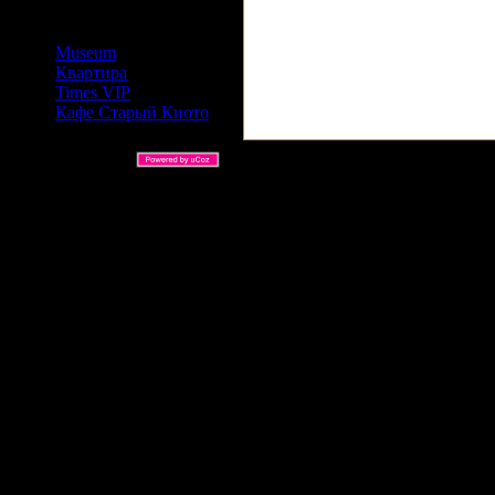
Сайты Издательский дом
АРС
Museum
Квартира
Times VIP
Кафе Старый Киото
ARS Ltd © 2026 |