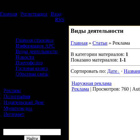
Четверг, 06.08.2026, 13:56
Издательский дом АРС
Главная
|
Регистрация
|
Вход
Приветствую Вас
Гость
|
RSS
Виды деятельности
Меню сайта
Главная страница
Главная
»
Статьи
» Реклама
Информация АРС
Виды деятельности
В категории материалов:
1
Новости
Показано материалов:
1-1
Портофолио
Гостевая книга
Сортировать по:
Дате
·
Назва
Обратная связь
Наружная реклама
Категории каталога
Реклама
|
Просмотров:
760
|
Aut
Реклама
[1]
Полиграфия
[1]
Издательский Дом
[2]
Мультимедиа
[3]
Интернет
[8]
Форма входа
Поиск