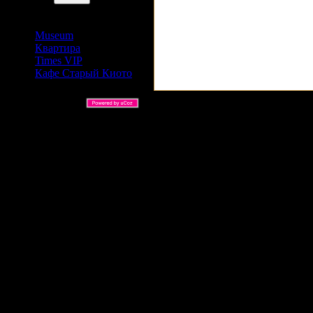
Сайты Издательский дом
АРС
Museum
Квартира
Times VIP
Кафе Старый Киото
ARS Ltd © 2026 |