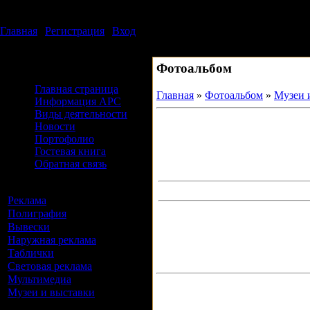
Суббота, 08.08.2026, 10:30
Издательский дом АРС
Главная
|
Регистрация
|
Вход
Приветствую Вас
Гость
Фотоальбом
Меню сайта
Главная страница
Главная
»
Фотоальбом
»
Музеи 
Информация АРС
Виды деятельности
Новости
Портофолио
Гостевая книга
Обратная связь
Альбомы
Реклама
[5]
Полиграфия
[3]
Вывески
[10]
Наружная реклама
[4]
Таблички
[4]
Световая реклама
[3]
Мультимедиа
[1]
Музеи и выставки
[16]
Форма входа