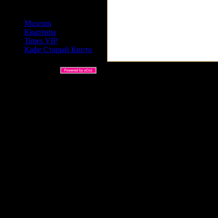
Сайты Издательский дом
АРС
Museum
Квартира
Times VIP
Кафе Старый Киото
ARS Ltd © 2026 |