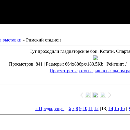
и выставки
» Римский стадион
Тут проходили гладиаторские бои. Кстати, Спартак
Просмотров: 841 | Размеры: 664x886px/180.5Kb | Рейтинг: / | 
Просмотреть фотографию в реальном р
« Предыдущая
|
6
7
8
9
10
11
12
[
13
]
14
15
16
|